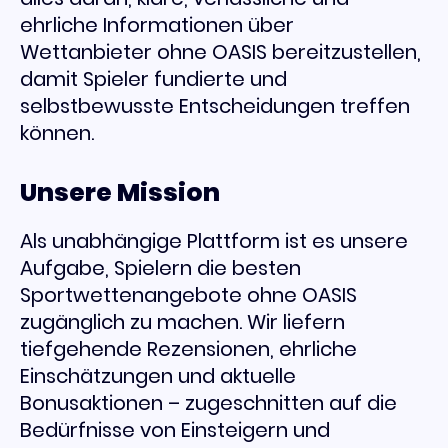
ehrliche Informationen über
Wettanbieter ohne OASIS bereitzustellen,
damit Spieler fundierte und
selbstbewusste Entscheidungen treffen
können.
Unsere Mission
Als unabhängige Plattform ist es unsere
Aufgabe, Spielern die besten
Sportwettenangebote ohne OASIS
zugänglich zu machen. Wir liefern
tiefgehende Rezensionen, ehrliche
Einschätzungen und aktuelle
Bonusaktionen – zugeschnitten auf die
Bedürfnisse von Einsteigern und