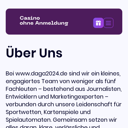
Über Uns
Bei www.daga2024.de sind wir ein kleines,
engagiertes Team von weniger als fünf
Fachleuten – bestehend aus Journalisten,
Entwicklern und Marketingexperten –
verbunden durch unsere Leidenschaft für
Sportwetten, Kartenspiele und
Spielautomaten. Gemeinsam setzen wir
alles daran, klare, verlässliche und